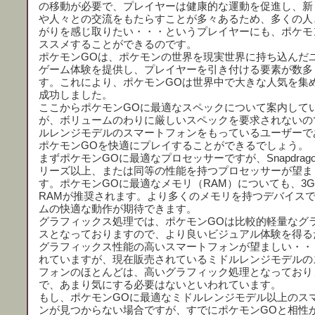
の移動が必要で、プレイヤーは健康的な運動を促進し、新
や人々との交流をもたらすことが多々あるため、多くの人
がりを感じ取りたい・・・というプレイヤーにも、ポケモ
ススメすることができるのです。
ポケモンGOは、ポケモンの世界を現実世界に持ち込んだ
ゲーム体験を提供し、プレイヤーを引き付ける要素が数多
す。これにより、ポケモンGOは世界中で大きな人気を集
成功しました。
ここからポケモンGOに最適なスペックについて案内して
が、ボリュームのわりに厳しいスペックを要求されないの
ルレンジモデルのスマートフォンをもっているユーザーで
ポケモンGOを快適にプレイすることができるでしょう。
まずポケモンGOに最適なプロセッサーですが、Snapdragon
リーズ以上、または同等の性能を持つプロセッサーが望ま
す。ポケモンGOに最適なメモリ（RAM）についても、3G
RAMが推奨されます。より多くのメモリを持つデバイス
ムの快適な動作が期待できます。
グラフィックス処理では、ポケモンGOは比較的軽量なグ
スとなっておりますので、より良いビジュアル体験を得る
グラフィックス性能の高いスマートフォンが望ましい・・
れていますが、現在販売されているミドルレンジモデルの
フォンのほとんどは、高いグラフィック処理となっており
で、あまり気にする必要はないといわれています。
もし、ポケモンGOに最適なミドルレンジモデル以上のス
ンが見つからない場合ですが、すでにポケモンGOと相性