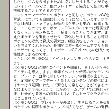
したり、ジムを占拠するために協力したりすることができ
にレイドバトルでは、他のプレイヤーと協力して強力なポ
挑戦することもできるのです。
コンシューマーゲームのポケモンと同じで、ポケモンGO
育成」についても自由に行えるようになっています。ポケ
主な目的は、さまざまな種類のポケモンを集め、育成する
と・・・なのですが、ポケモンGOのプレイヤーは現実世
りながらポケモンを見つけ、捕まえることができます。ま
えたポケモンを進化させたり、強化したりすることも可能
ポケモンの収集と育成の要素は、継続的なモチベーション
いを与えてくれるため、長期的に遊べるゲームアプリを探
ユーザーにとっては、中々ポケモンGO以上のものは見つ
能性さえあるのです。
さらにポケモンGOは「イベントとコンテンツの更新」も
ます。
ポケモンGOは定期的にイベントを開催し、新しいポケモ
アイテムを導入します。季節イベントや伝説のポケモンの
ど、プレイヤーは常に新しいコンテンツや目標を楽しむこ
き、定期的なアップデートと新しいコンテンツの提供によ
イヤーは長期間にわたって安心して楽しむことができるの
なによりポケモンGOは、ほかのゲームアプリでは感じら
康、社会的な要素への貢献」においてもトップクラスのサ
ほどこされています。
ポケモンGOは、プレイヤーが外出し、歩き回ることを奨
ポケモンの捕獲やポケストップの訪問など、ゲームの進行