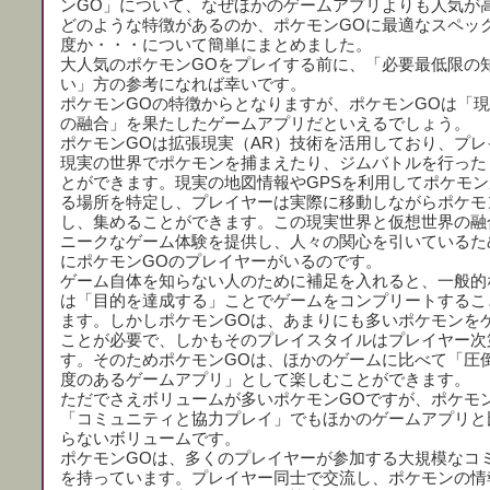
ンGO」について、なぜほかのゲームアプリよりも人気が
どのような特徴があるのか、ポケモンGOに最適なスペッ
度か・・・について簡単にまとめました。
大人気のポケモンGOをプレイする前に、「必要最低限の
い」方の参考になれば幸いです。
ポケモンGOの特徴からとなりますが、ポケモンGOは「
の融合」を果たしたゲームアプリだといえるでしょう。
ポケモンGOは拡張現実（AR）技術を活用しており、プレ
現実の世界でポケモンを捕まえたり、ジムバトルを行った
とができます。現実の地図情報やGPSを利用してポケモ
る場所を特定し、プレイヤーは実際に移動しながらポケモ
し、集めることができます。この現実世界と仮想世界の融
ニークなゲーム体験を提供し、人々の関心を引いているた
にポケモンGOのプレイヤーがいるのです。
ゲーム自体を知らない人のために補足を入れると、一般的
は「目的を達成する」ことでゲームをコンプリートするこ
ます。しかしポケモンGOは、あまりにも多いポケモンを
ことが必要で、しかもそのプレイスタイルはプレイヤー次
す。そのためポケモンGOは、ほかのゲームに比べて「圧
度のあるゲームアプリ」として楽しむことができます。
ただでさえボリュームが多いポケモンGOですが、ポケモ
「コミュニティと協力プレイ」でもほかのゲームアプリと
らないボリュームです。
ポケモンGOは、多くのプレイヤーが参加する大規模なコ
を持っています。プレイヤー同士で交流し、ポケモンの情