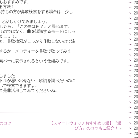
もおすすめです。
2
する方法！
2
マホをお持ちの方が鼻歌検索をする場合は、少し
2
2
！』と話しかけてみましょう。
2
起動したら、『この曲は何？』と尋ねます。
2
うのではなく、曲を認識するモードにしっ
2
ましょう。
2
と、鼻歌検索がしっかり作動しないので注
2
2
するか、メロディーを鼻歌で歌ってみま
2
2
索バーに表示されるという仕組みです。
2
。
2
しました。
2
トルが思い出せない、歌詞を調べたいのに
2
ホで検索できますよ。
2
て是非活用してみてくださいね。
2
2
2
2
2
2
のコツ
【スマートウォッチおすすめ３選】『選
2
び方』のコツもご紹介！
»
2
2