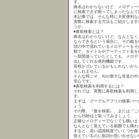
す。
曲名はわからないけど、メロディー
に検索できず困ってしまったなんて
本記事では、そんな時に大変便利な
実際に検索する方法もご紹介します
うか。
◾️鼻歌検索とは？
曲名はわからないけど、なんとなく
ならできるという場合に、その曲を
頭の中で流れているメロディーをそ
動で、タイトルやアーティスト名を
一部間違っていたとしても、メロデ
出してくれる便利機能です。
音程がズレているかもしれないから
もしれません。
そんな時こそ、AIが膨大な音楽の
安心です。
◾️鼻歌検索を利用するには？
それでは、実際に鼻歌検索を利用し
す。
まずは、グーグルアプリの検索バー
ょう。
その際、『曲を検索』、または『こ
から15秒ほど歌ってみましょう。
正確なメロディーでなくても構いま
なんとなく覚えている範囲でも構わ
すると、高い認識精度でいくつか曲
覚えているのに歌詞が思い出せない