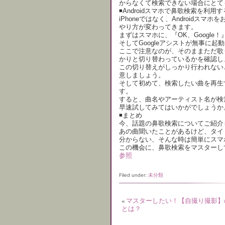
からなくて検索できない場合にとて
◾️Androidスマホで鼻歌検索を利用
iPhoneではなく、Androidス
やり方が変わってきます。
まずはスマホに、『OK、Google
そしてGoogleアシストが無事に
ここで注意なのが、そのままただ歌
かりと切り替わっているかを確認し
この切り替えがしっかり行われない
意しましょう。
そして初めて、検索したい曲を再生
す。
すると、曲名やアーティスト名が検
早速試してみてはいかがでしょうか
◾️まとめ
今、話題の鼻歌検索についてご紹介
あの曲聞いたことがあるけど、タイ
分からない、そんな時は簡単にスマ
この機会に、鼻歌検索をマスターし
参照
Filed under:
未分類
«
マスターしたい！【自撮り撮影】
とは？