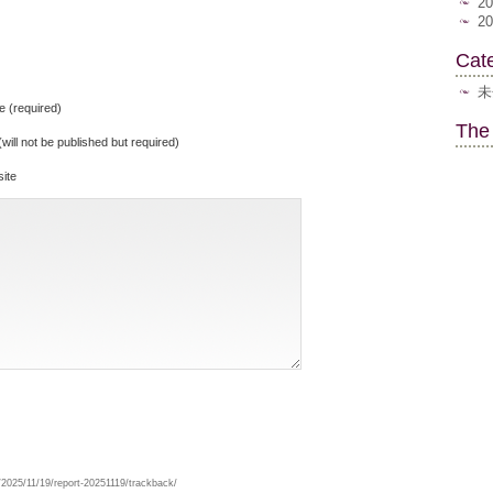
2
2
Cat
未
 (required)
The
(will not be published but required)
ite
2025/11/19/report-20251119/trackback/