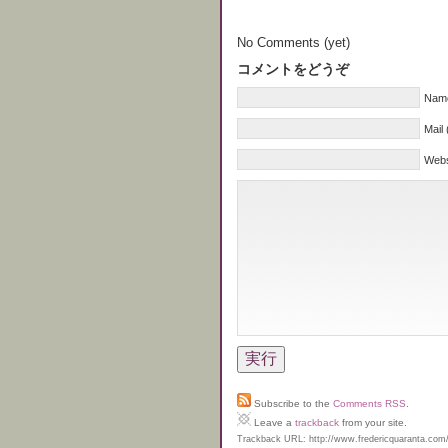
No Comments (yet)
コメントをどうぞ
Name
Mail 
Webs
Subscribe to the
Comments RSS
.
Leave a
trackback
from your site.
Trackback URL: http://www.fredericquaranta.com/