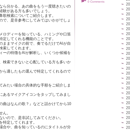
0 Comments
2
なら分かる、あの曲をもう一度聴きたいの
2
経験がある方も多いでしょう。
2
鼻歌検索についてご紹介します。
2
ので、是非参考にしてみてはいかがでしょ
2
2
2
メロディーを知っている、ハミングや口笛
特定してくれる機能のことです。
2
のままマイクの前で、奏でるだけでAIが自
2
検索してくれます。
2
ィーの特徴をAIが解析し、いくつか候補を
2
2
、検索できないと心配している方も多いか
2
2
中から適したもの選んで特定してくれるので
2
2
2
てみたい場合の具体的な手順をご紹介しま
2
2
にあるマイクアイコンをタップしてみまし
2
2
の曲はなんの歌？』などと話かけてから10
2
2
せん。
ないので、是非試してみてください。
2
を特定してくれます。
2
場合や、曲を知っているのにタイトルが分
2