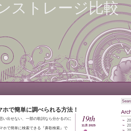
ンストレージ比較
マホで簡単に調べられる方法！
Arc
19th
思い出せない、一部の歌詞なら分かるのに
2
2
11月 2025
マホで簡単に検索できる『鼻歌検索』で
2