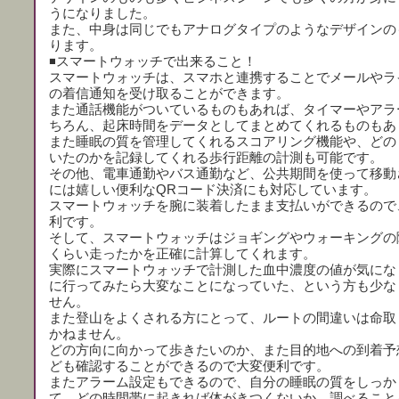
うになりました。
また、中身は同じでもアナログタイプのようなデザインの
ります。
◾️スマートウォッチで出来ること！
スマートウォッチは、スマホと連携することでメールやラ
の着信通知を受け取ることができます。
また通話機能がついているものもあれば、タイマーやアラ
ちろん、起床時間をデータとしてまとめてくれるものもあ
また睡眠の質を管理してくれるスコアリング機能や、どの
いたのかを記録してくれる歩行距離の計測も可能です。
その他、電車通勤やバス通勤など、公共期間を使って移動
には嬉しい便利なQRコード決済にも対応しています。
スマートウォッチを腕に装着したまま支払いができるので
利です。
そして、スマートウォッチはジョギングやウォーキングの
くらい走ったかを正確に計算してくれます。
実際にスマートウォッチで計測した血中濃度の値が気にな
に行ってみたら大変なことになっていた、という方も少な
せん。
また登山をよくされる方にとって、ルートの間違いは命取
かねません。
どの方向に向かって歩きたいのか、また目的地への到着予
ども確認することができるので大変便利です。
またアラーム設定もできるので、自分の睡眠の質をしっか
て、どの時間帯に起きれば体がきつくないか、調べること