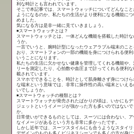
利な時計とも言われています。
そこで本記事では、スマートウォッチについてどんなこと
ようになるのか、私たちの生活がより便利になる機能につ
めました。
気になる方は是非一緒に見ていきましょう。
◾️スマートウォッチとは？
スマートウォッチとは、一体どんな機能を搭載した時計な
うか。
一言でいうと、腕時計型になったウェアラブル端末のこと
おり、スマートフォンの一部の機能を身につけられる便利
いうことになります。
私たちの生活に欠かせない健康を管理してくれる機能や、
リーを測定したり、心拍数や血圧まで計ってくれる便利な
載されています。
スマホでできることを、時計として肌身離さず身につけら
な端末という意味では、非常に操作性の高い端末といえる
いでしょうか。
◾️スマートウォッチの種類とは？
スマートウォッチが発売されたばかりの頃は、いかにもデ
ジェットというイメージが強かった方も多いのではないで
か。
日常使いができるものとしては、スーツには合わない、ア
なイメージがあるという方も非常に多かったです。
しかし近年では、スーツスタイルにも合うようなスタイリ
デザインのものも多くビジネスシーンでも多くの方が身に