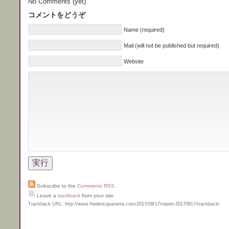
No Comments (yet)
コメントをどうぞ
Name (required)
Mail (will not be published but required)
Website
Subscribe to the
Comments RSS
.
Leave a
trackback
from your site.
Trackback URL: http://www.fredericquaranta.com/2017/09/17/report-20170917/trackback/