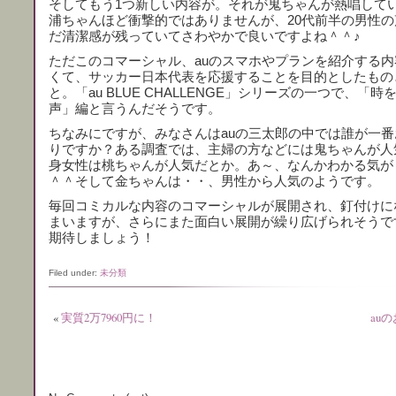
そしてもう1つ新しい内容が。それが鬼ちゃんが熱唱して
浦ちゃんほど衝撃的ではありませんが、20代前半の男性の
だ清潔感が残っていてさわやかで良いですよね＾＾♪
ただこのコマーシャル、auのスマホやプランを紹介する内
くて、サッカー日本代表を応援することを目的としたもの
と。「au BLUE CHALLENGE」シリーズの一つで、「時
声」編と言うんだそうです。
ちなみにですが、みなさんはauの三太郎の中では誰が一番
りですか？ある調査では、主婦の方などには鬼ちゃんが人
身女性は桃ちゃんが人気だとか。あ～、なんかわかる気が
＾＾そして金ちゃんは・・、男性から人気のようです。
毎回コミカルな内容のコマーシャルが展開され、釘付けに
まいますが、さらにまた面白い展開が繰り広げられそうで
期待しましょう！
Filed under:
未分類
«
実質2万7960円に！
auの