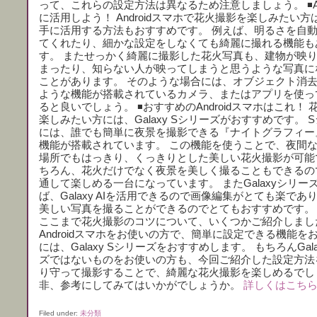
って、これらの設定方法は異なるため注意しましょう。 ◾️A
に活用しよう！ Androidスマホで花火撮影を楽しみたい方
手に活用する方法もおすすめです。 例えば、明るさを自
てくれたり、細かな設定をしなくても綺麗に撮れる機能も
す。 またせっかく綺麗に撮影した花火写真も、建物が映
まったり、知らない人が映ってしまうと思うような写真に
ことがあります。 そのような場合には、オブジェクト消
ような機能が搭載されているカメラ、またはアプリを使っ
ると良いでしょう。 ◾️おすすめのAndroidスマホはこれ！
楽しみたい方には、Galaxy Sシリーズがおすすめです。 
には、誰でも簡単に夜景を撮影できる『ナイトグラフィー
機能が搭載されています。 この機能を使うことで、夜間
場所でもはっきり、くっきりとした美しい花火撮影が可能
ちろん、花火だけでなく夜景を美しく撮ることもできるの
通して楽しめる一台になっています。 またGalaxyシリー
ば、Galaxy AIを活用できるので画像編集がとても楽であ
美しい写真を撮ることができるのでとてもおすすめです。 ◾
ここまで花火撮影のコツについて、いくつかご紹介しまし
Androidスマホをお使いの方で、簡単に設定できる機能を
には、Galaxy Sシリーズをおすすめします。 もちろんGal
ズではないものをお使いの方も、今回ご紹介した設定方法
り守って撮影することで、綺麗な花火撮影を楽しめるでし
非、参考にしてみてはいかがでしょうか。
詳しくはこち
Filed under:
未分類