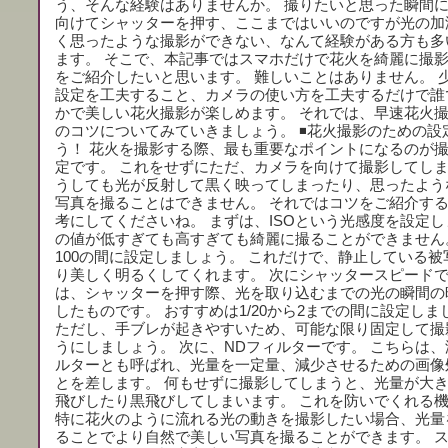
う、そんな経験はありませんか。 撮りたいと思った瞬間
向けてシャッターを押す、ここまではいいのですが光の加
く思ったような撮影ができない、なんて経験がある方も多
ます。 そこで、本記事ではスマホだけで花火を綺麗に撮
をご紹介したいと思います。 難しいことはありません。 
設定を工夫すること、カメラの使い方を工夫するだけで誰
かで美しい花火撮影が楽しめます。 それでは、早速花火
のコツについてみていきましょう。 ◾️花火撮影のための設
う！ 花火を撮影する際、最も重要なポイントになるのが
定です。 これをせずにただ、カメラを向けて撮影してし
うしても光が反射して黒く映ってしまったり、思ったよう
写真を撮ることはできません。 それではコツをご紹介す
考にしてくださいね。 まずは、ISOという光感度を設定し
の値が低すぎても高すぎても綺麗に撮ることができません。
100の間に設定しましょう。 これだけで、静止している被
り美しく明るくしてくれます。 次にシャッタースピードで
は、シャッターを押す際、光を取り込むまでの光の瞬間の
したものです。 おすすめは1/20から2までの間に設定しま
ただし、手ブレが起きやすいため、可能な限り固定して撮
うにしましょう。 次に、NDフィルターです。 こちらは
ルターとも呼ばれ、光量を一定量、減少させるための画像
とを差します。 何もせずに撮影してしまうと、光量が大
飛びしたり黒飛びしてしまいます。 これを防いでくれる
特に花火のように流れる光の動きを撮影したい場合、光量
ることでより自然で美しい写真を撮ることができます。 