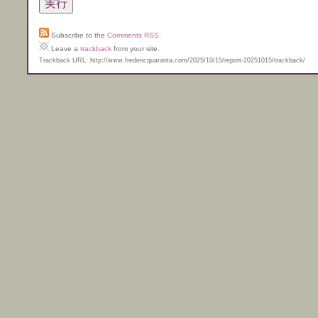
Subscribe to the
Comments RSS
.
Leave a
trackback
from your site.
Trackback URL: http://www.fredericquaranta.com/2025/10/15/report-20251015/trackback/