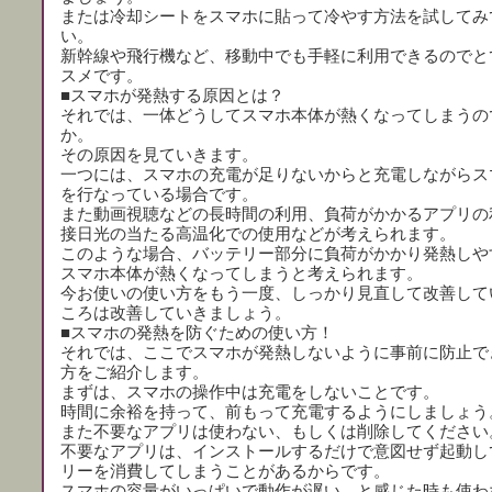
または冷却シートをスマホに貼って冷やす方法を試してみ
い。
新幹線や飛行機など、移動中でも手軽に利用できるのでと
スメです。
■スマホが発熱する原因とは？
それでは、一体どうしてスマホ本体が熱くなってしまうの
か。
その原因を見ていきます。
一つには、スマホの充電が足りないからと充電しながらス
を行なっている場合です。
また動画視聴などの長時間の利用、負荷がかかるアプリの
接日光の当たる高温化での使用などが考えられます。
このような場合、バッテリー部分に負荷がかかり発熱しや
スマホ本体が熱くなってしまうと考えられます。
今お使いの使い方をもう一度、しっかり見直して改善して
ころは改善していきましょう。
■スマホの発熱を防ぐための使い方！
それでは、ここでスマホが発熱しないように事前に防止で
方をご紹介します。
まずは、スマホの操作中は充電をしないことです。
時間に余裕を持って、前もって充電するようにしましょう
また不要なアプリは使わない、もしくは削除してください
不要なアプリは、インストールするだけで意図せず起動し
リーを消費してしまうことがあるからです。
スマホの容量がいっぱいで動作が遅い、と感じた時も使わ