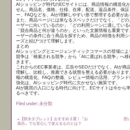
AIショッピング時代のECサイトには、商品情報の構造化
せん。商品名、価格、仕様、在庫、配送、返品条件、保証
ー、FAQなどを、AIが理解しやすい形で整理する必要があ
また、商品ページには単なるスペックだけでなく、「どの
ーザーに向いているのか」「どの利用シーンに適している
「競合商品と何が違うのか」といった文脈情報も重要です。
ーザーの条件に合う商品を探すため、商品の特徴を利用シ
ーズと結びつけて理解します。
まとめ
AIショッピングとエージェンティックコマースの登場によ
競争は「検索される競争」から「AIに選ばれる競争」へ移
きます。
これからのEC事業者は、広告やSEOだけでなく、AIが商
理解し、比較し、推薦できる状態を整える必要があります
報の構造化、FAQの整備、レビュー情報の活用、ブランド
強化は、AIショッピング時代に欠かせない施策です。
AIが購買の入口になる時代に向けて、ECサイトは今から
るべきです。
Filed under:
未分類
«
【防水タブレット】おすすめ３選！『お
思
風呂』でも安心して使えるものとは？