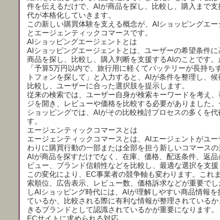
件を伝えるだけで、AIが商品を探し、比較し、購入まで支
代が本格化していきます。
この新しい購買体験を支える概念が、AIショッピングエー
とエージェンティックコマースです。
AIショッピングエージェントとは
AIショッピングエージェントとは、ユーザーの希望条件に
商品を探し、比較し、購入判断を支援するAIのことです。
「予算5万円以内で、旅行用に軽くてバッテリーが長持ち
トフォンを探して」と入力すると、AIが条件を整理し、候
比較し、ユーザーに合った選択肢を提示します。
従来の検索では、ユーザー自身が検索キーワードを考え、
ジを開き、レビューや価格を比較する必要がありました。一
ショッピングでは、AIがその比較検討プロセスの多くを代
す。
エージェンティックコマースとは
エージェンティックコマースとは、AIエージェントがユー
わりに購買行動の一部または全部を担う新しいコマースの
AIが商品を探すだけでなく、在庫、価格、配送条件、返品
ビュー、ブランド信頼性などを比較し、最適な選択を支援
この変化により、EC事業者の競争軸も変わります。これ
索順位、広告表示、レビュー数、価格訴求などが重要でし
しAIショッピング時代には、AIが理解しやすい商品情報を
ているか、比較される際に有利な情報が整理されているか
きるブランドとして認識されているかが重要になります。
ECサイトに求められる対応