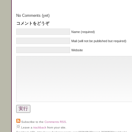
No Comments (yet)
コメントをどうぞ
Name (required)
Mail (will not be published but required)
Website
Subscribe to the
Comments RSS
.
Leave a
trackback
from your site.